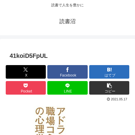
読書で人生を豊かに
読書沼
41koiD5FpUL
X
Facebook
はてブ
Pocket
LINE
コピー
2021.05.17