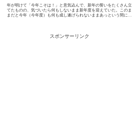
年が明けて「今年こそは！」と意気込んで、新年の誓いをたくさん立
てたものの、気づいたら何もしないまま新年度を迎えていた。このま
まだと今年（今年度）も何も成し遂げられないままあっという間に終
わってしまう。そんなわけで今からでも、色んなことで成果を出すた
めに、まずは読書の仕方を見直すことにした。
スポンサーリンク