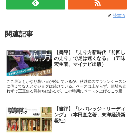
読書沼
関連記事
【書評】『走り方新時代「前回し
読書ノート
の走り」で足は速くなる』（五味
宏生著、マイナビ出版）
ここ最近もかなり暑い日が続いているが、秋以降のマラソンシーズン
に備えてなんとかジョグは続けている。ペースは上がらず、距離も走
れずで正直焦る気持ちはあるが、この時期にペースを上げるこや距離
を踏むことを追求しても仕方がない。というわけで秋以降にスタート
ダッシュが切れるように、ランニングフォームを見直すべく『走り方
新時代「前回しの走り」で足は速くなる』（五味宏生著、マイナビ出
【書評】『レバレッジ・リーディ
版）を読んでみることにした。
読書ノート
ング』（本田直之著、東洋経済新
報社）