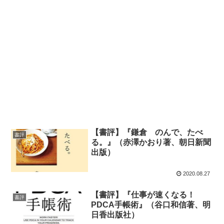
【書評】『鎌倉 のんで、たべ
書評
る。』（赤澤かおり著、朝日新聞
出版）
2020.08.27
【書評】『仕事が速くなる！
書評
PDCA手帳術』（谷口和信著、明
日香出版社）